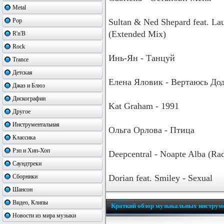
Metal
Pop
Sultan & Ned Shepard feat. La
(Extended Mix)
R'n'B
Rock
Инь-Ян - Танцуй
Trance
Детская
Елена Яловик - Вертаюсь До
Джаз и Блюз
Дискографии
Kat Graham - 1991
Другое
Инструментальная
Ольга Орлова - Птица
Классика
Рэп и Хип-Хоп
Deepcentral - Noapte Alba (Rad
Саундтреки
Сборники
Dorian feat. Smiley - Sexual
Шансон
Видео, Клипы
Краткий обзор музыкальных инструм
Новости из мира музыки