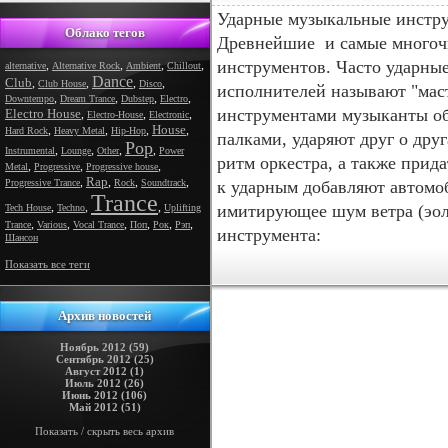
Ударные музыкальные инстр
Облако тегов
Древнейшие и самые многоч
инструментов. Часто ударные
,
,
,
,
alternative
Alternative Rock
Ambient
Chillout
Dance
Club
,
,
,
,
Club House
Disco
исполнителей называют "маст
,
,
,
,
Downtempo
Dream Trance
Dubstep
Electro
инструментами музыканты обх
Electro House
,
,
,
Electro-House
Electronic
House
,
,
,
,
Hard Rock
Heavy Metal
Hip-Hop
палками, ударяют друг о друга
Pop
,
,
,
,
Instrumental
Lounge
Other
Power
ритм оркестра, а также прид
,
,
,
Metal
Progressive
Progressive house
Rap
,
,
,
,
Progressive Trance
Rock
Soundtrack
к ударным добавляют автомо
Trance
,
,
,
имитирующее шум ветра (эол
Tech House
Techno
Uplifting
,
,
,
,
,
,
Trance
Various
Vocal Trance
Поп
Рок
Рэп
инструмента:
Шансон
Показать все теги
Архив новостей
Ноябрь 2012 (59)
Сентябрь 2012 (25)
Август 2012 (1)
Июль 2012 (26)
Июнь 2012 (106)
Май 2012 (51)
Показать / скрыть весь архив