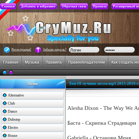
Главная
Добавить в избранное
Обратная связь
Правила
Расширенный п
Регистрация!
Забыли пароль?
Главная
Музыка
Правила
Правообладателям
Как создать н
Топ-10 лучших песен mp3 2015-2016 г
Меню
Alternative
Club
Alesha Dixon - The Way We A
Dance
Dubstep
Баста - Скрипка Страдивари
Electro
House
Gabriella - Останови Меня