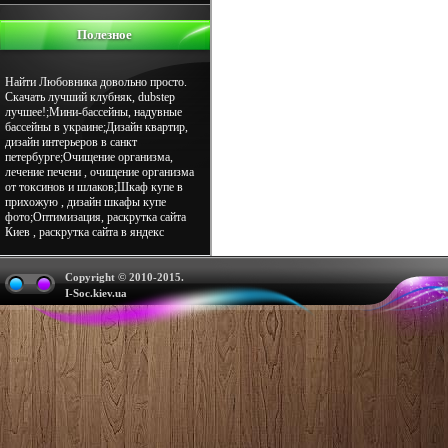
Полезное
Найти Любовника довольно просто.
Скачать лучший клубняк, dubstep
лучшее!;Мини-бассейны, надувные
бассейны в украине;Дизайн квартир,
дизайн интерьеров в санкт
петербурге;Очищение организма,
лечение печени , очищение организма
от токсинов и шлаков;Шкаф купе в
прихожую , дизайн шкафы купе
фото;Оптимизация, раскрутка сайта
Киев , раскрутка сайта в яндекс
Copyright © 2010-2015.
I-Soc.kiev.ua